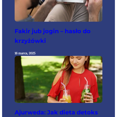
Fakir jub jogin – hasło do
krzyżówki
16 marca, 2025
Ajurweda: Jak dieta detoks