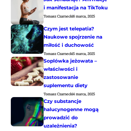
i manifestacja na TikToku
Tomasz Czarnecki
6 marca, 2025
Czym jest telepatia?
Naukowe spojrzenie na
miłość i duchowość
Tomasz Czarnecki
5 marca, 2025
Soplówka jeżowata –
właściwości i
zastosowanie
suplementu diety
Tomasz Czarnecki
4 marca, 2025
Czy substancje
halucynogenne mogą
prowadzić do
uzależnienia?