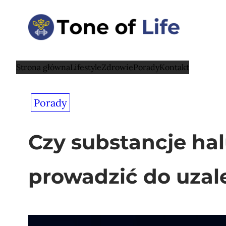
Przejdź
do
treści
Strona główna
Lifestyle
Zdrowie
Porady
Kontakt
Porady
Czy substancje h
prowadzić do uzal