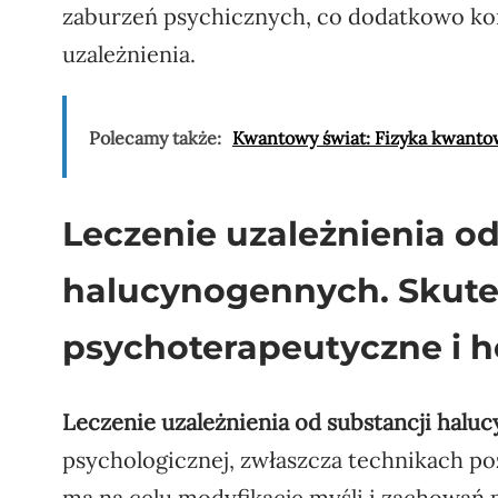
zaburzeń psychicznych, co dodatkowo ko
uzależnienia.
Polecamy także:
Kwantowy świat: Fizyka kwanto
Leczenie uzależnienia od
halucynogennych. Skut
psychoterapeutyczne i ho
Leczenie uzależnienia od substancji hal
psychologicznej, zwłaszcza technikach p
ma na celu modyfikację myśli i zachowań