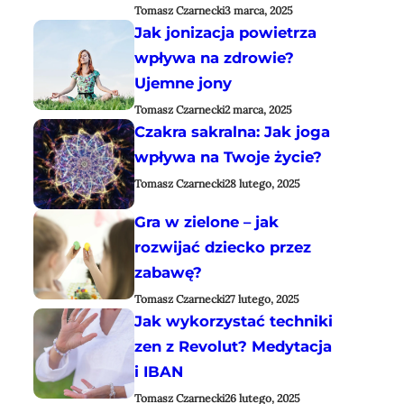
Tomasz Czarnecki
3 marca, 2025
Jak jonizacja powietrza
wpływa na zdrowie?
Ujemne jony
Tomasz Czarnecki
2 marca, 2025
Czakra sakralna: Jak joga
wpływa na Twoje życie?
Tomasz Czarnecki
28 lutego, 2025
Gra w zielone – jak
rozwijać dziecko przez
zabawę?
Tomasz Czarnecki
27 lutego, 2025
Jak wykorzystać techniki
zen z Revolut? Medytacja
i IBAN
Tomasz Czarnecki
26 lutego, 2025