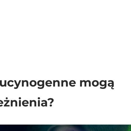
alucynogenne mogą
eżnienia?