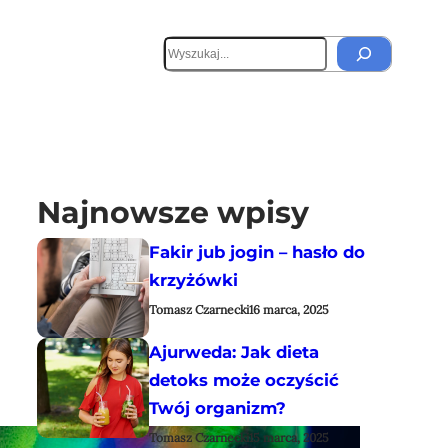
S
e
a
r
c
h
Najnowsze wpisy
Fakir jub jogin – hasło do
krzyżówki
Tomasz Czarnecki
16 marca, 2025
Ajurweda: Jak dieta
detoks może oczyścić
Twój organizm?
Tomasz Czarnecki
15 marca, 2025