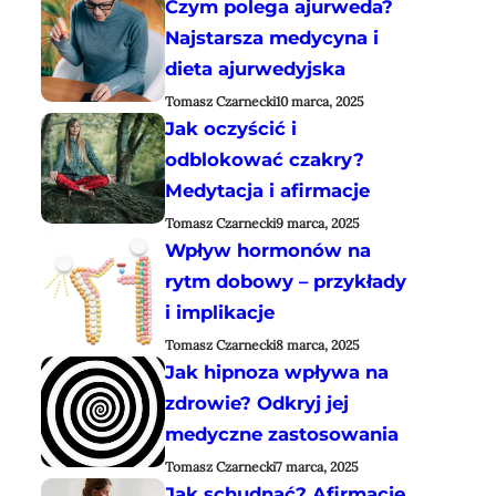
Czym polega ajurweda?
Najstarsza medycyna i
dieta ajurwedyjska
Tomasz Czarnecki
10 marca, 2025
Jak oczyścić i
odblokować czakry?
Medytacja i afirmacje
Tomasz Czarnecki
9 marca, 2025
Wpływ hormonów na
rytm dobowy – przykłady
i implikacje
Tomasz Czarnecki
8 marca, 2025
Jak hipnoza wpływa na
zdrowie? Odkryj jej
medyczne zastosowania
Tomasz Czarnecki
7 marca, 2025
Jak schudnąć? Afirmacje