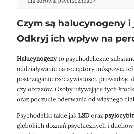
dla zdrowia psychicznego?
Czym są halucynogeny i j
Odkryj ich wpływ na perc
Halucynogeny
to psychodeliczne substanc
oddziaływanie na receptory mózgowe. Ic
postrzeganie rzeczywistości, prowadząc 
czy obrazów. Osoby używające tych śro
oraz poczucie oderwania od własnego ciał
Psychodeliki takie jak
LSD
oraz
psylocybi
głębokich doznań psychicznych i duchowyc