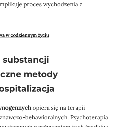
mplikuje proces wychodzenia z
wa w codziennym życiu
 substancji
eczne metody
spitalizacja
ucynogennych
opiera się na terapii
oznawczo-behawioralnych. Psychoterapia
 powiązanych z zażywaniem tych środków.