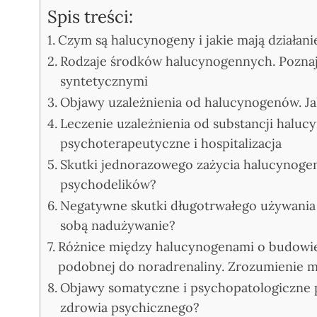
Spis treści:
Czym są halucynogeny i jakie mają działani
Rodzaje środków halucynogennych. Poznaj
syntetycznymi
Objawy uzależnienia od halucynogenów. Jak
Leczenie uzależnienia od substancji halu
psychoterapeutyczne i hospitalizacja
Skutki jednorazowego zażycia halucynog
psychodelików?
Negatywne skutki długotrwałego używania 
sobą nadużywanie?
Różnice między halucynogenami o budowie
podobnej do noradrenaliny. Zrozumienie 
Objawy somatyczne i psychopatologiczne p
zdrowia psychicznego?