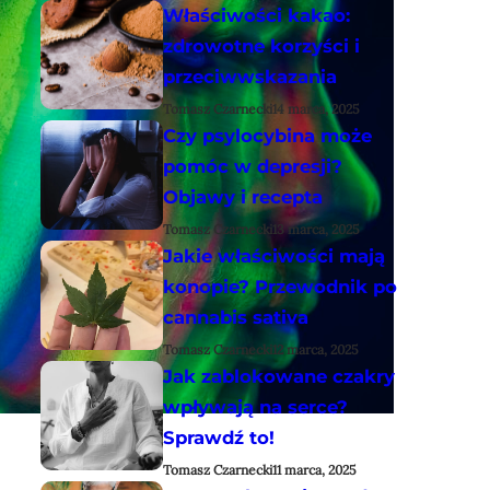
Właściwości kakao:
zdrowotne korzyści i
przeciwwskazania
Tomasz Czarnecki
14 marca, 2025
Czy psylocybina może
pomóc w depresji?
Objawy i recepta
Tomasz Czarnecki
13 marca, 2025
Jakie właściwości mają
konopie? Przewodnik po
cannabis sativa
Tomasz Czarnecki
12 marca, 2025
Jak zablokowane czakry
wpływają na serce?
Sprawdź to!
Tomasz Czarnecki
11 marca, 2025