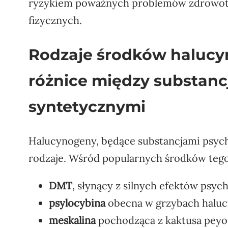
ryzykiem poważnych problemów zdrowotny
fizycznych.
Rodzaje środków halucy
różnice między substanc
syntetycznymi
Halucynogeny, będące substancjami psyc
rodzaje. Wśród popularnych środków tego 
DMT
, słynący z silnych efektów psyc
psylocybina
obecna w grzybach halu
meskalina
pochodząca z kaktusa peyot