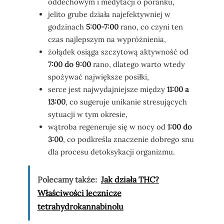
oddechowym i medytacji o poranku,
jelito grube działa najefektywniej w
godzinach
5:00-7:00
rano, co czyni ten
czas najlepszym na wypróżnienia,
żołądek osiąga szczytową aktywność od
7:00 do 9:00
rano, dlatego warto wtedy
spożywać największe posiłki,
serce jest najwydajniejsze między
11:00 a
13:00
, co sugeruje unikanie stresujących
sytuacji w tym okresie,
wątroba regeneruje się w nocy od
1:00 do
3:00
, co podkreśla znaczenie dobrego snu
dla procesu detoksykacji organizmu.
Polecamy także:
Jak działa THC?
Właściwości lecznicze
tetrahydrokannabinolu