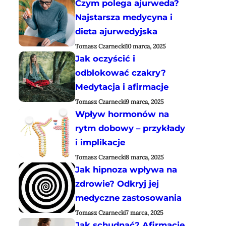
Czym polega ajurweda?
Najstarsza medycyna i
dieta ajurwedyjska
Tomasz Czarnecki
10 marca, 2025
Jak oczyścić i
odblokować czakry?
Medytacja i afirmacje
Tomasz Czarnecki
9 marca, 2025
Wpływ hormonów na
rytm dobowy – przykłady
i implikacje
Tomasz Czarnecki
8 marca, 2025
Jak hipnoza wpływa na
zdrowie? Odkryj jej
medyczne zastosowania
Tomasz Czarnecki
7 marca, 2025
Jak schudnąć? Afirmacje