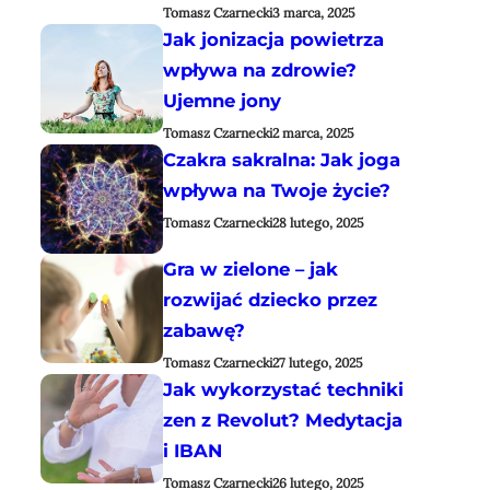
Tomasz Czarnecki
3 marca, 2025
Jak jonizacja powietrza
wpływa na zdrowie?
Ujemne jony
Tomasz Czarnecki
2 marca, 2025
Czakra sakralna: Jak joga
wpływa na Twoje życie?
Tomasz Czarnecki
28 lutego, 2025
Gra w zielone – jak
rozwijać dziecko przez
zabawę?
Tomasz Czarnecki
27 lutego, 2025
Jak wykorzystać techniki
zen z Revolut? Medytacja
i IBAN
Tomasz Czarnecki
26 lutego, 2025