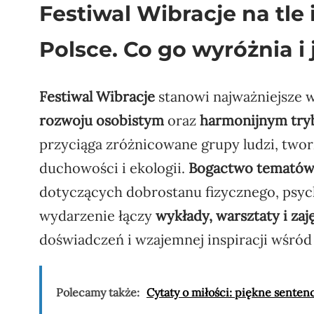
Festiwal Wibracje na tl
Polsce. Co go wyróżnia i
Festiwal Wibracje
stanowi najważniejsze w
rozwoju osobistym
oraz
harmonijnym tryb
przyciąga zróżnicowane grupy ludzi, two
duchowości i ekologii.
Bogactwo temató
dotyczących dobrostanu fizycznego, psyc
wydarzenie łączy
wykłady, warsztaty i zaj
doświadczeń i wzajemnej inspiracji wśró
Polecamy także:
Cytaty o miłości: piękne sentenc