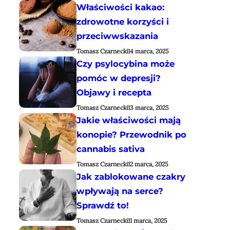
Właściwości kakao:
zdrowotne korzyści i
przeciwwskazania
Tomasz Czarnecki
14 marca, 2025
Czy psylocybina może
pomóc w depresji?
Objawy i recepta
Tomasz Czarnecki
13 marca, 2025
Jakie właściwości mają
konopie? Przewodnik po
cannabis sativa
Tomasz Czarnecki
12 marca, 2025
Jak zablokowane czakry
wpływają na serce?
Sprawdź to!
Tomasz Czarnecki
11 marca, 2025