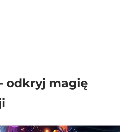
– odkryj magię
i