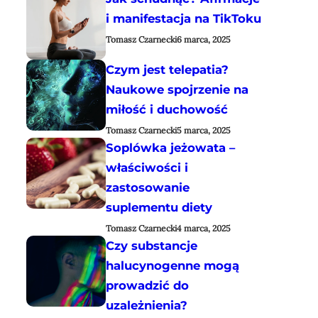
i manifestacja na TikToku
Tomasz Czarnecki
6 marca, 2025
Czym jest telepatia?
Naukowe spojrzenie na
miłość i duchowość
Tomasz Czarnecki
5 marca, 2025
Soplówka jeżowata –
właściwości i
zastosowanie
suplementu diety
Tomasz Czarnecki
4 marca, 2025
Czy substancje
halucynogenne mogą
prowadzić do
uzależnienia?