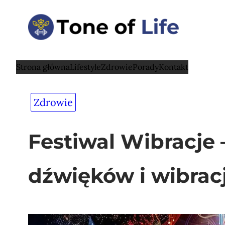
Przejdź
do
treści
Strona główna
Lifestyle
Zdrowie
Porady
Kontakt
Zdrowie
Festiwal Wibracje 
dźwięków i wibracj