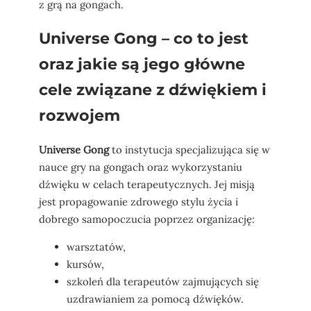
z grą na gongach.
Universe Gong – co to jest
oraz jakie są jego główne
cele związane z dźwiękiem i
rozwojem
Universe Gong
to instytucja specjalizująca się w
nauce gry na gongach oraz wykorzystaniu
dźwięku w celach terapeutycznych. Jej misją
jest propagowanie zdrowego stylu życia i
dobrego samopoczucia poprzez organizację:
warsztatów,
kursów,
szkoleń dla terapeutów zajmujących się
uzdrawianiem za pomocą dźwięków.