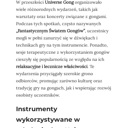
W przeszłości
Universe Gong
organizowało
wiele różnorodnych wydarzeń, takich jak
warsztaty oraz koncerty związane z gongami.
Podczas tych spotkań, często nazywanych
„Fantastycznym Światem Gongów”
, uczestnicy
mogli w pełni zanurzyć się w dźwiękach i
technikach gry na tym instrumencie. Ponadto,
sesje terapeutyczne z wykorzystaniem gongów
cieszyły się popularnością ze względu na ich
relaksacyjne i lecznicze właściwości
. Te
wydarzenia przyciągały szerokie grono
odbiorców, promując zarówno kulturę oraz
tradycję gry na gongach, jak i wspierając rozwój
osobisty uczestników.
Instrumenty
wykorzystywane w