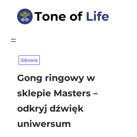
Przejdź
do
treści
Zdrowie
Gong ringowy w
sklepie Masters –
odkryj dźwięk
uniwersum