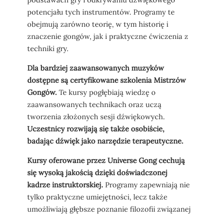
potencjału tych instrumentów. Programy te
obejmują zarówno teorię, w tym historię i
znaczenie gongów, jak i praktyczne ćwiczenia z
techniki gry.
Dla bardziej zaawansowanych muzyków
dostępne są certyfikowane szkolenia Mistrzów
Gongów.
Te kursy pogłębiają wiedzę o
zaawansowanych technikach oraz uczą
tworzenia złożonych sesji dźwiękowych.
Uczestnicy rozwijają się także osobiście,
badając dźwięk jako narzędzie terapeutyczne.
Kursy oferowane przez Universe Gong cechują
się wysoką jakością dzięki doświadczonej
kadrze instruktorskiej.
Programy zapewniają nie
tylko praktyczne umiejętności, lecz także
umożliwiają głębsze poznanie filozofii związanej