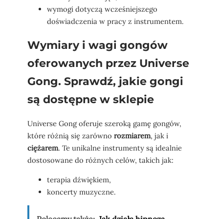
wymogi dotyczą wcześniejszego
doświadczenia w pracy z instrumentem.
Wymiary i wagi gongów
oferowanych przez Universe
Gong. Sprawdź, jakie gongi
są dostępne w sklepie
Universe Gong oferuje szeroką gamę gongów,
które różnią się zarówno
rozmiarem
, jak i
ciężarem
. Te unikalne instrumenty są idealnie
dostosowane do różnych celów, takich jak:
terapia dźwiękiem,
koncerty muzyczne.
Polecamy także:
Jak działa hipnoza