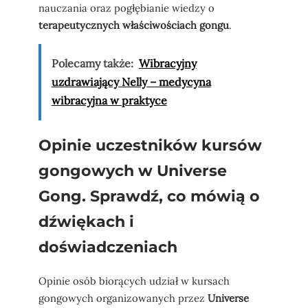
nauczania oraz pogłębianie wiedzy o
terapeutycznych właściwościach gongu
.
Polecamy także:
Wibracyjny
uzdrawiający Nelly – medycyna
wibracyjna w praktyce
Opinie uczestników kursów
gongowych w Universe
Gong. Sprawdź, co mówią o
dźwiękach i
doświadczeniach
Opinie osób biorących udział w kursach
gongowych organizowanych przez
Universe