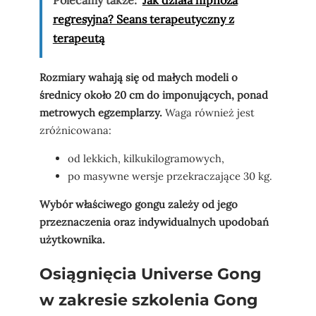
regresyjna? Seans terapeutyczny z
terapeutą
Rozmiary wahają się od małych modeli o
średnicy około 20 cm do imponujących, ponad
metrowych egzemplarzy.
Waga również jest
zróżnicowana:
od lekkich, kilkukilogramowych,
po masywne wersje przekraczające 30 kg.
Wybór właściwego gongu zależy od jego
przeznaczenia oraz indywidualnych upodobań
użytkownika.
Osiągnięcia Universe Gong
w zakresie szkolenia Gong