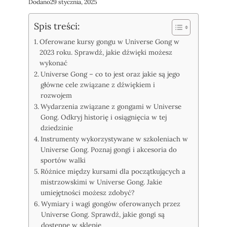
Dodano
29 stycznia, 2025
Spis treści:
Oferowane kursy gongu w Universe Gong w
2023 roku. Sprawdź, jakie dźwięki możesz
wykonać
Universe Gong – co to jest oraz jakie są jego
główne cele związane z dźwiękiem i
rozwojem
Wydarzenia związane z gongami w Universe
Gong. Odkryj historię i osiągnięcia w tej
dziedzinie
Instrumenty wykorzystywane w szkoleniach w
Universe Gong. Poznaj gongi i akcesoria do
sportów walki
Różnice między kursami dla początkujących a
mistrzowskimi w Universe Gong. Jakie
umiejętności możesz zdobyć?
Wymiary i wagi gongów oferowanych przez
Universe Gong. Sprawdź, jakie gongi są
dostępne w sklepie