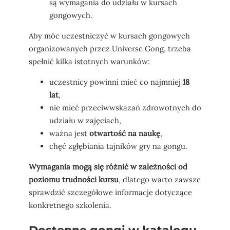
są wymagania do udziału w kursach
gongowych.
Aby móc uczestniczyć w kursach gongowych
organizowanych przez Universe Gong, trzeba
spełnić kilka istotnych warunków:
uczestnicy powinni mieć co najmniej
18
lat
,
nie mieć przeciwwskazań zdrowotnych do
udziału w zajęciach,
ważna jest
otwartość na naukę
,
chęć zgłębiania tajników gry na gongu.
Wymagania mogą się różnić w zależności od
poziomu trudności kursu
, dlatego warto zawsze
sprawdzić szczegółowe informacje dotyczące
konkretnego szkolenia.