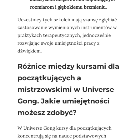
rozmiarom i głębokiemu brzmieniu.
Uczestnicy tych szkoleń mają szansę zgłębiać
zastosowanie wymienionych instrumentów w
praktykach terapeutycznych, jednocześnie
rozwijając swoje umiejętności pracy z
dźwiękiem.
Różnice między kursami dla
początkujących a
mistrzowskimi w Universe
Gong. Jakie umiejętności
możesz zdobyć?
W Universe Gong kursy dla początkujących
koncentrują się na nauce podstawowych