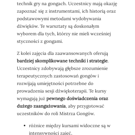
technik gry na gongach. Uczestnicy mają okazję
zapoznać się z instrumentami, ich historią oraz
podstawowymi metodami wydobywania
dźwięków. Te warsztaty są doskonałym
wyborem dla tych, którzy nie mieli wcześniej
styczności z gongami.
Z kolei zajęcia dla zaawansowanych oferują
bardziej skomplikowane techniki i strategie
.
Uczestnicy zdobywają głębsze zrozumienie
terapeutycznych zastosowań gongów i
rozwijają umiejętności potrzebne do
prowadzenia sesji dźwiękoterapii. Te kursy
wymagają już
pewnego doświadczenia oraz
dużego zaangażowania
, aby przygotować
uczestników do roli Mistrza Gongów.
różnice między kursami widoczne są w
intensywności zajęć,