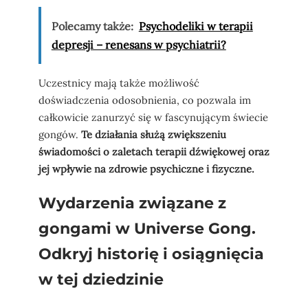
Polecamy także:
Psychodeliki w terapii
depresji – renesans w psychiatrii?
Uczestnicy mają także możliwość
doświadczenia odosobnienia, co pozwala im
całkowicie zanurzyć się w fascynującym świecie
gongów.
Te działania służą zwiększeniu
świadomości o zaletach terapii dźwiękowej oraz
jej wpływie na zdrowie psychiczne i fizyczne.
Wydarzenia związane z
gongami w Universe Gong.
Odkryj historię i osiągnięcia
w tej dziedzinie