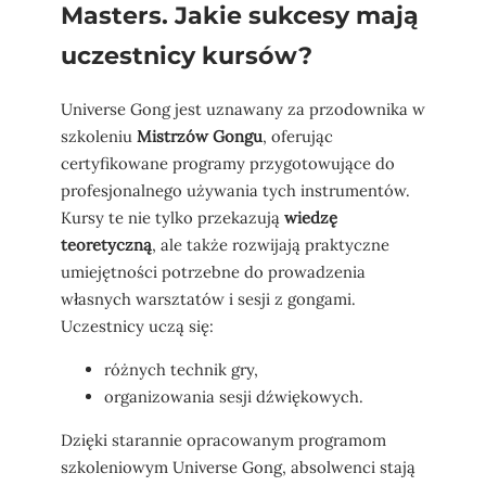
Masters. Jakie sukcesy mają
uczestnicy kursów?
Universe Gong jest uznawany za przodownika w
szkoleniu
Mistrzów Gongu
, oferując
certyfikowane programy przygotowujące do
profesjonalnego używania tych instrumentów.
Kursy te nie tylko przekazują
wiedzę
teoretyczną
, ale także rozwijają praktyczne
umiejętności potrzebne do prowadzenia
własnych warsztatów i sesji z gongami.
Uczestnicy uczą się:
różnych technik gry,
organizowania sesji dźwiękowych.
Dzięki starannie opracowanym programom
szkoleniowym Universe Gong, absolwenci stają