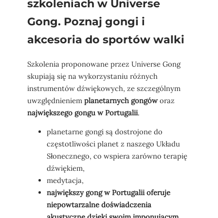
szkoleniach w Universe
Gong. Poznaj gongi i
akcesoria do sportów walki
Szkolenia proponowane przez Universe Gong
skupiają się na wykorzystaniu różnych
instrumentów dźwiękowych, ze szczególnym
uwzględnieniem
planetarnych gongów
oraz
największego gongu w Portugalii
.
planetarne gongi są dostrojone do
częstotliwości planet z naszego Układu
Słonecznego, co wspiera zarówno terapię
dźwiękiem,
medytacja,
największy gong w Portugalii oferuje
niepowtarzalne doświadczenia
akustyczne dzięki swoim imponującym