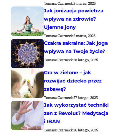
Tomasz Czarnecki
3 marca, 2025
Jak jonizacja powietrza
wpływa na zdrowie?
Ujemne jony
Tomasz Czarnecki
2 marca, 2025
Czakra sakralna: Jak joga
wpływa na Twoje życie?
Tomasz Czarnecki
28 lutego, 2025
Gra w zielone – jak
rozwijać dziecko przez
zabawę?
Tomasz Czarnecki
27 lutego, 2025
Jak wykorzystać techniki
zen z Revolut? Medytacja
i IBAN
Tomasz Czarnecki
26 lutego, 2025