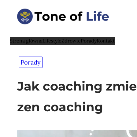
Przejdź
do
treści
Strona główna
Lifestyle
Zdrowie
Porady
Kontakt
Porady
Jak coaching zmie
zen coaching