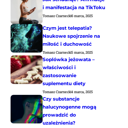
i manifestacja na TikToku
Tomasz Czarnecki
6 marca, 2025
Czym jest telepatia?
Naukowe spojrzenie na
miłość i duchowość
Tomasz Czarnecki
5 marca, 2025
Soplówka jeżowata –
właściwości i
zastosowanie
suplementu diety
Tomasz Czarnecki
4 marca, 2025
Czy substancje
halucynogenne mogą
prowadzić do
uzależnienia?