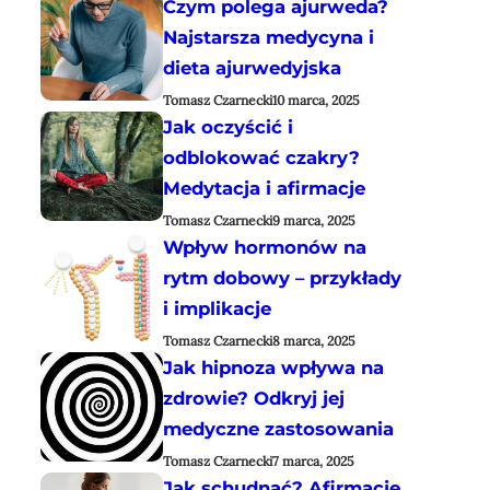
Czym polega ajurweda?
Najstarsza medycyna i
dieta ajurwedyjska
Tomasz Czarnecki
10 marca, 2025
Jak oczyścić i
odblokować czakry?
Medytacja i afirmacje
Tomasz Czarnecki
9 marca, 2025
Wpływ hormonów na
rytm dobowy – przykłady
i implikacje
Tomasz Czarnecki
8 marca, 2025
Jak hipnoza wpływa na
zdrowie? Odkryj jej
medyczne zastosowania
Tomasz Czarnecki
7 marca, 2025
Jak schudnąć? Afirmacje