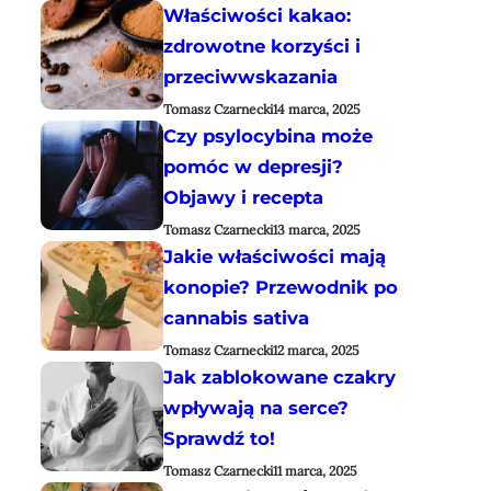
Właściwości kakao:
zdrowotne korzyści i
przeciwwskazania
Tomasz Czarnecki
14 marca, 2025
Czy psylocybina może
pomóc w depresji?
Objawy i recepta
Tomasz Czarnecki
13 marca, 2025
Jakie właściwości mają
konopie? Przewodnik po
cannabis sativa
Tomasz Czarnecki
12 marca, 2025
Jak zablokowane czakry
wpływają na serce?
Sprawdź to!
Tomasz Czarnecki
11 marca, 2025