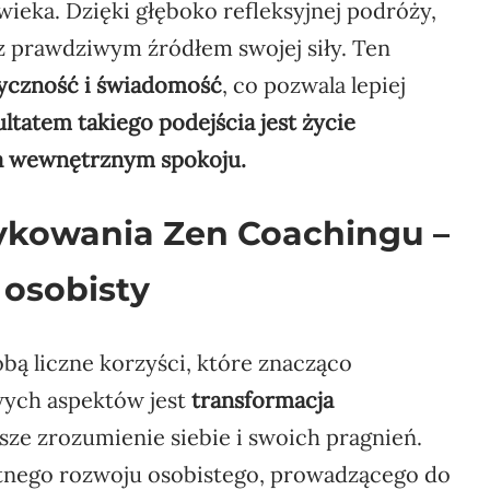
ieka. Dzięki głęboko refleksyjnej podróży,
z prawdziwym źródłem swojej siły. Ten
yczność i świadomość
, co pozwala lepiej
ltatem takiego podejścia jest życie
 na wewnętrznym spokoju.
tykowania Zen Coachingu –
 osobisty
obą liczne korzyści, które znacząco
wych aspektów jest
transformacja
bsze zrozumienie siebie i swoich pragnień.
otnego rozwoju osobistego, prowadzącego do