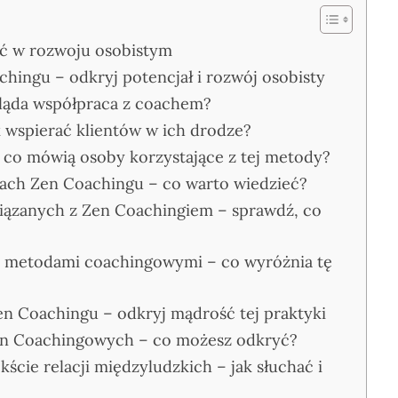
ść w rozwoju osobistym
hingu – odkryj potencjał i rozwój osobisty
gląda współpraca z coachem?
 wspierać klientów w ich drodze?
 co mówią osoby korzystające z tej metody?
mach Zen Coachingu – co warto wiedzieć?
wiązanych z Zen Coachingiem – sprawdź, co
i metodami coachingowymi – co wyróżnia tę
Zen Coachingu – odkryj mądrość tej praktyki
en Coachingowych – co możesz odkryć?
ście relacji międzyludzkich – jak słuchać i