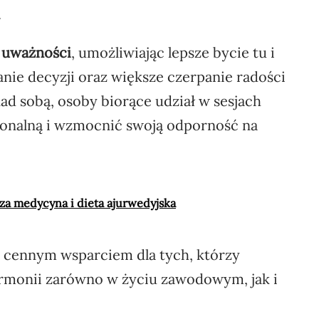
.
 uważności
, umożliwiając lepsze bycie tu i
ie decyzji oraz większe czerpanie radości
nad sobą, osoby biorące udział w sesjach
onalną i wzmocnić swoją odporność na
za medycyna i dieta ajurwedyjska
ę cennym wsparciem dla tych, którzy
rmonii zarówno w życiu zawodowym, jak i