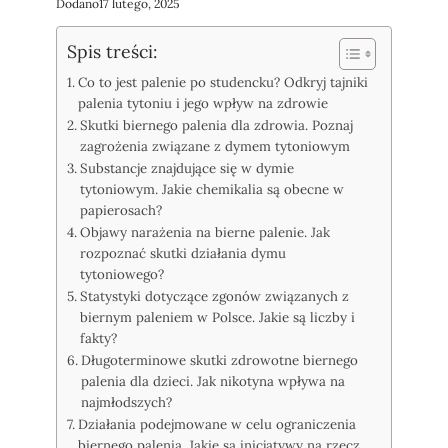
Dodano
17 lutego, 2025
Spis treści:
Co to jest palenie po studencku? Odkryj tajniki
palenia tytoniu i jego wpływ na zdrowie
Skutki biernego palenia dla zdrowia. Poznaj
zagrożenia związane z dymem tytoniowym
Substancje znajdujące się w dymie
tytoniowym. Jakie chemikalia są obecne w
papierosach?
Objawy narażenia na bierne palenie. Jak
rozpoznać skutki działania dymu
tytoniowego?
Statystyki dotyczące zgonów związanych z
biernym paleniem w Polsce. Jakie są liczby i
fakty?
Długoterminowe skutki zdrowotne biernego
palenia dla dzieci. Jak nikotyna wpływa na
najmłodszych?
Działania podejmowane w celu ograniczenia
biernego palenia. Jakie są inicjatywy na rzecz