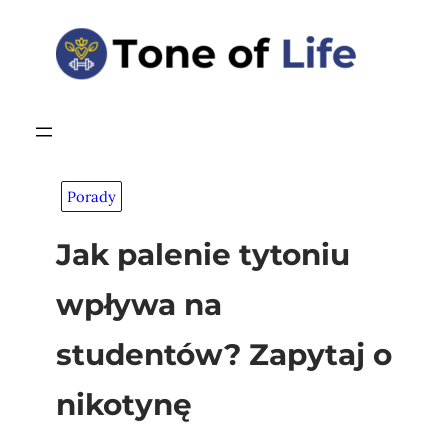
Przejdź
do
treści
Porady
Jak palenie tytoniu
wpływa na
studentów? Zapytaj o
nikotynę